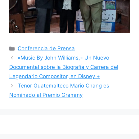
Categorías
Conferencia de Prensa
«Music By John Williams,» Un Nuevo
Documental sobre la Biografía y Carrera del
Legendario Compositor, en Disney +
Tenor Guatemalteco Mario Chang es
Nominado al Premio Grammy